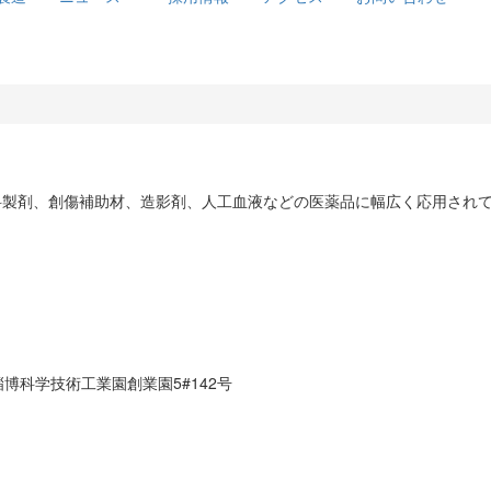
科製剤、創傷補助材、造影剤、人工血液などの医薬品に幅広く応用され
博科学技術工業園創業園5#142号