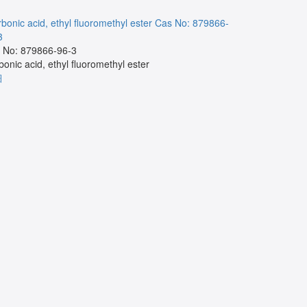
bonic acid, ethyl fluoromethyl ester
Cas No: 879866-
NA
Cas No:
3
Cas No:
 No: 879866-96-3
NA
bonic acid, ethyl fluoromethyl ester
詳細
細