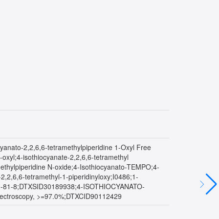
ocyanato-2,2,6,6-tetramethylpiperidine 1-Oxyl Free
-oxyl;4-isothiocyanate-2,2,6,6-tetramethyl
ramethylpiperidine N-oxide;4-Isothiocyanato-TEMPO;4-
,2,6,6-tetramethyl-1-piperidinyloxy;I0486;1-
l;36410-81-8;DTXSID30189938;4-ISOTHIOCYANATO-
ctroscopy, >=97.0%;DTXCID90112429