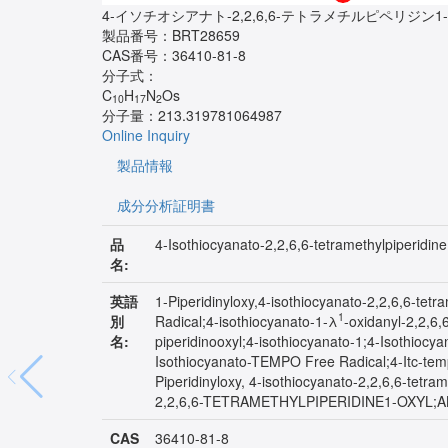
4-イソチオシアナト-2,2,6,6-テトラメチルピペリジン
製品番号：
BRT28659
CAS番号：
36410-81-8
分子式：
C
H
N
Os
10
17
2
分子量：
213.319781064987
Online Inquiry
製品情報
成分分析証明書
品
4-Isothiocyanato-2,2,6,6-tetramethylpiperidine
名:
英語
1-Piperidinyloxy,4-isothiocyanato-2,2,6,6-tetr
1
別
Radical;4-isothiocyanato-1-λ
-oxidanyl-2,2,6,
名:
piperidinooxyl;4-isothiocyanato-1;4-Isothiocy
Isothiocyanato-TEMPO Free Radical;4-Itc-tempo
Piperidinyloxy, 4-isothiocyanato-2,2,6,6-tet
2,2,6,6-TETRAMETHYLPIPERIDINE1-OXYL;AK
CAS
36410-81-8