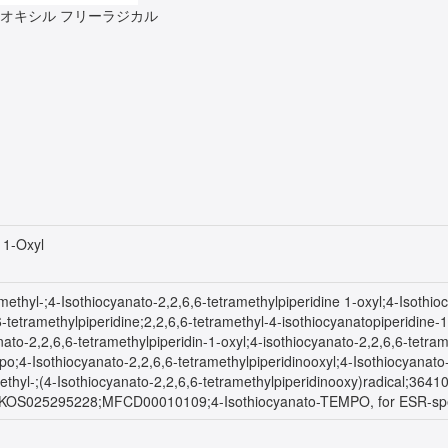
1-オキシル フリーラジカル
 1-Oxyl
amethyl-;4-Isothiocyanato-2,2,6,6-tetramethylpiperidine 1-oxyl;4-Isothi
6-tetramethylpiperidine;2,2,6,6-tetramethyl-4-isothiocyanatopiperidine-1
anato-2,2,6,6-tetramethylpiperidin-1-oxyl;4-isothiocyanato-2,2,6,6-tet
;4-Isothiocyanato-2,2,6,6-tetramethylpiperidinooxyl;4-Isothiocyanato-2
ramethyl-;(4-Isothiocyanato-2,2,6,6-tetramethylpiperidinooxy)radica
OS025295228;MFCD00010109;4-Isothiocyanato-TEMPO, for ESR-spe