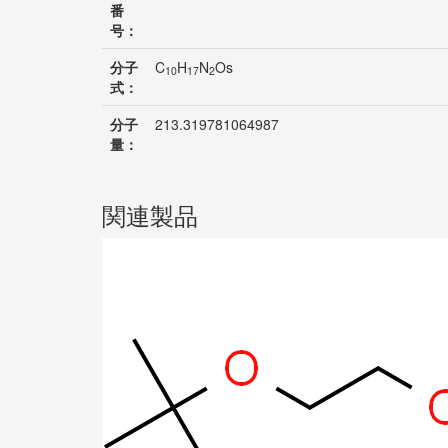
番
号：
分子
C
H
N
Os
10
17
2
式：
分子
213.319781064987
量：
関連製品