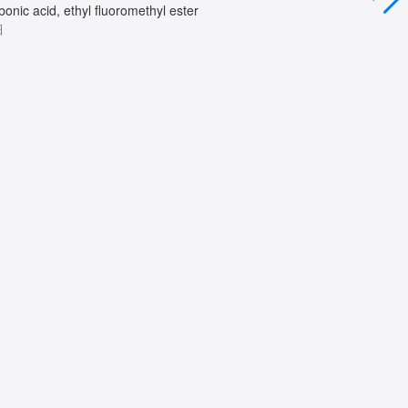
bonic acid, ethyl fluoromethyl ester
詳細
細