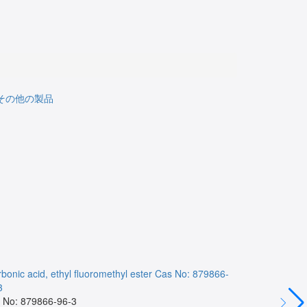
その他の製品
bonic acid, ethyl fluoromethyl ester
Cas No: 879866-
NA
Cas No:
3
Cas No:
 No: 879866-96-3
NA