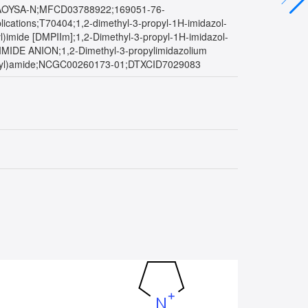
OYSA-N;MFCD03788922;169051-76-
pplications;T70404;1,2-dimethyl-3-propyl-1H-imidazol-
l)imide [DMPIIm];1,2-Dimethyl-3-propyl-1H-imidazol-
IMIDE ANION;1,2-Dimethyl-3-propylimidazolium
sulfonyl)amide;NCGC00260173-01;DTXCID7029083