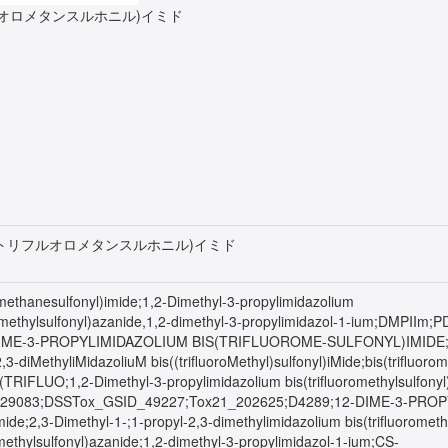
ルオロメタンスルホニル)イミド
ス(トリフルオロメタンスルホニル)イミド
omethanesulfonyl)imide;1,2-Dimethyl-3-propylimidazolium
uoromethylsulfonyl)azanide,1,2-dimethyl-3-propylimidazol-1-ium;DMPI
;1,2-DIME-3-PROPYLIMIDAZOLIUM BIS(TRIFLUOROME-SULFONYL)IMIDE;1-
2,3-diMethyliMidazoliuM bis((trifluoroMethyl)sulfonyl)iMide;bis(trifluor
FLUO;1,2-Dimethyl-3-propylimidazolium bis(trifluoromethylsulfonyl)
D_29083;DSSTox_GSID_49227;Tox21_202625;D4289;12-DIME-3-PROPY
imide;2,3-Dimethyl-1-;1-propyl-2,3-dimethylimidazolium bis(trifluorome
romethylsulfonyl)azanide;1,2-dimethyl-3-propylimidazol-1-ium;CS-