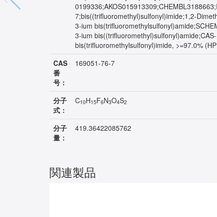
0199336;AKOS015913309;CHEMBL3188663;
7;bis((trifluoromethyl)sulfonyl)imide;1,2-Dime
3-ium bis(trifluoromethylsulfonyl)amide;SCHE
3-ium bis((trifluoromethyl)sulfonyl)amide
bis(trifluoromethylsulfonyl)imide, >=97.0% 
CAS
169051-76-7
番
号：
分子
C
H
F
N
O
S
10
15
6
3
4
2
式：
分子
419.36422085762
量：
関連製品