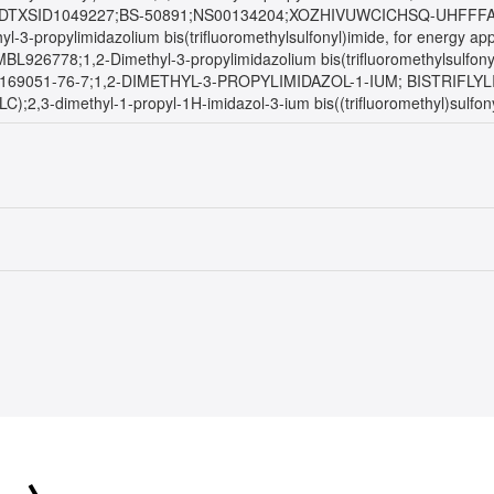
DTXSID1049227;BS-50891;NS00134204;XOZHIVUWCICHSQ-UHFFFA
thyl-3-propylimidazolium bis(trifluoromethylsulfonyl)imide, for energy a
MBL926778;1,2-Dimethyl-3-propylimidazolium bis(trifluoromethylsulfony
;CAS-169051-76-7;1,2-DIMETHYL-3-PROPYLIMIDAZOL-1-IUM; BISTRIFLYL
(HPLC);2,3-dimethyl-1-propyl-1H-imidazol-3-ium bis((trifluoromethyl)