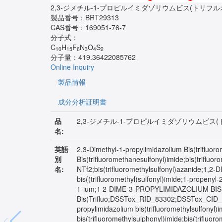
2,3-ジメチル-1-プロピルイミダゾリウムビス(トリフ
製品番号：
BRT29313
CAS番号：
169051-76-7
分子式：
C
H
F
N
O
S
10
15
6
3
4
2
分子量：
419.36422085762
Online Inquiry
製品情報
成分分析証明書
品
2,3-ジメチル-1-プロピルイミダゾリウムビ
名:
英語
2,3-Dimethyl-1-propylimidazolium Bis(trifluor
別
Bis(trifluoromethanesulfonyl)imide;bis(trifl
名:
NTf2;bis(trifluoromethylsulfonyl)azanide
bis((trifluoromethyl)sulfonyl)imide;1-propenyl-
1-ium;1 2-DIME-3-PROPYLIMIDAZOLIUM BIS(TRI
Bis(Trifluo;DSSTox_RID_83302;DSSTox_CI
propylimidazolium bis(trifluoromethylsulfonyl)
bis(trifluoromethylsulphonyl)imide;bis(trifluo