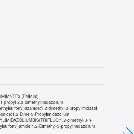
Im;PDMIMNTF2;[PMMIm]
propyl-2,3-dimethylimidazolium
omethylsulfonyl)azanide:1,2-dimethyl-3-propylimidazol-
imide;1,2-Dime-3-Propylimidazolium
LIMIDAZOLIUMBIS(TRIFLUO;1,2-dimethyl-3-n-
thylsulfonyl)amide;1,2-Dimethyl-3-propylimidazolium