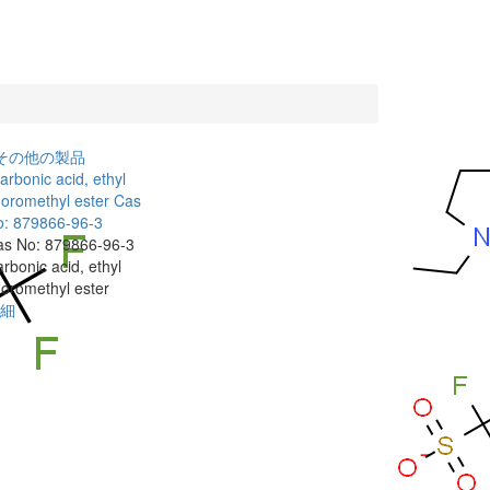
その他の製品
arbonic acid, ethyl
uoromethyl ester
Cas
o: 879866-96-3
as No: 879866-96-3
rbonic acid, ethyl
uoromethyl ester
細