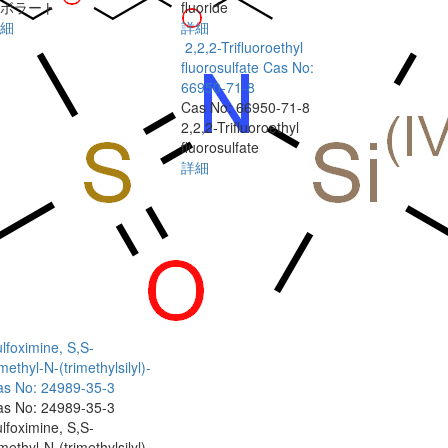
ボラート
fluoride
細
詳細
2,2,2-Trifluoroethyl
fluorosulfate
Cas No:
66950-71-8
Cas No: 66950-71-8
2,2,2-Trifluoroethyl
fluorosulfate
詳細
lfoximine, S,S-
methyl-N-(trimethylsilyl)-
as No: 24989-35-3
as No: 24989-35-3
lfoximine, S,S-
methyl-N-(trimethylsilyl)-