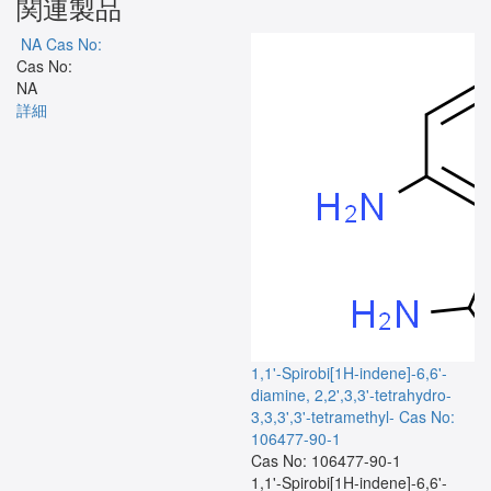
関連製品
NA
Cas No:
Cas No:
NA
詳細
1,1'-Spirobi[1H-indene]-6,6'-
diamine, 2,2',3,3'-tetrahydro-
3,3,3',3'-tetramethyl-
Cas No:
106477-90-1
Cas No: 106477-90-1
1,1'-Spirobi[1H-indene]-6,6'-