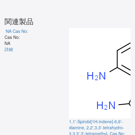
関連製品
NA
Cas No:
Cas No:
NA
詳細
1,1'-Spirobi[1H-indene]-6,6'-
diamine, 2,2',3,3'-tetrahydro-
3,3,3',3'-tetramethyl-
Cas No: