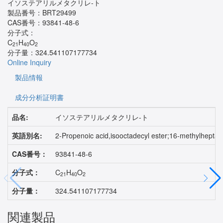
イソステアリルメタクリレ-ト
製品番号：
BRT29499
CAS番号：
93841-48-6
分子式：
C
H
O
21
40
2
分子量：
324.541107177734
Online Inquiry
製品情報
成分分析証明書
品名:
イソステアリルメタクリレ-ト
英語別名:
2-Propenoic acid,isooctadecyl ester;16-methylhep
CAS番号：
93841-48-6
分子式：
C
H
O
21
40
2
分子量：
324.541107177734
関連製品