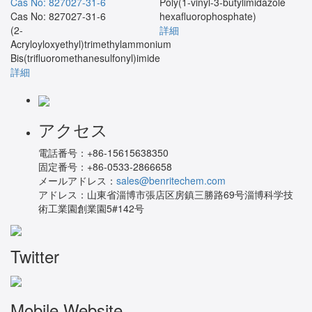
Cas No: 827027-31-6
Poly(1-vinyl-3-butylimidazole
Cas No: 827027-31-6
hexafluorophosphate)
(2-
詳細
Acryloyloxyethyl)trimethylammonium
Bis(trifluoromethanesulfonyl)imide
詳細
アクセス
電話番号：
+86-15615638350
固定番号：
+86-0533-2866658
メールアドレス：
sales@benritechem.com
アドレス：
山東省淄博市張店区房鎮三勝路69号淄博科学技
術工業園創業園5#142号
Twitter
Mobile Website