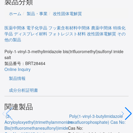
製品分類
ホーム
製品・事業
改性固体電解質
医薬中間体
電子化学品
フッ素含有材料中間体
農薬中間体
特殊化
学品
ディスプレイ材料
フォトレジスト材料
改性固体電解質
その
他の製品
Poly-1-vinyl-3-methylimidazole bis(trifluoromethyl)sulfonyl imide
salt
製品番号：
BRT28464
Online Inquiry
製品情報
成分分析証明書
関連製品
(2-
Poly(1-vinyl-3-butylimidazole
Acryloyloxyethyl)trimethylammonium
hexafluorophosphate)
Cas No:
Bis(trifluoromethanesulfonyl)imide
Cas No: