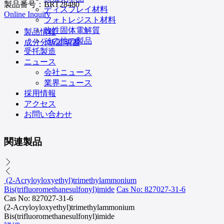
製品番号：
BRT28480
ディスプレイ材料
Online Inquiry
フォトレジスト材料
改性固体電解質
製品情報
その他の製品
成分分析証明書
受托製造
ニュース
会社ニュース
業界ニュース
採用情報
アクセス
お問い合わせ
関連製品
(2-Acryloyloxyethyl)trimethylammonium
Bis(trifluoromethanesulfonyl)imide
Cas No: 827027-31-6
Cas No: 827027-31-6
(2-Acryloyloxyethyl)trimethylammonium
Bis(trifluoromethanesulfonyl)imide