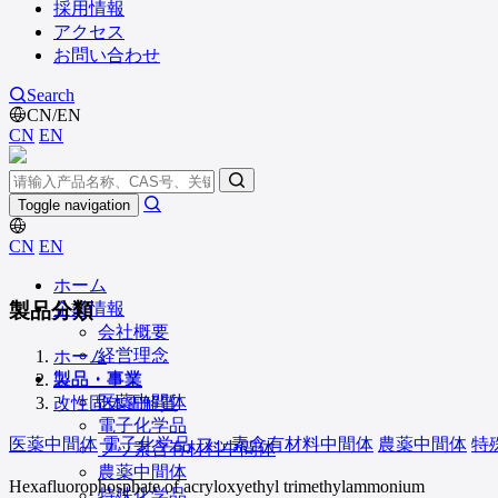
採用情報
アクセス
お問い合わせ
Search
CN/EN
CN
EN
Toggle navigation
CN
EN
ホーム
製品分類
企業情報
会社概要
経営理念
ホーム
製品・事業
製品・事業
医薬中間体
改性固体電解質
電子化学品
医薬中間体
電子化学品
フッ素含有材料中間体
農薬中間体
特
フッ素含有材料中間体
農薬中間体
Hexafluorophosphate of acryloxyethyl trimethylammonium
特殊化学品