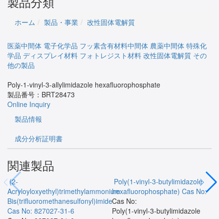
製品分類
ホーム
製品・事業
改性固体電解質
医薬中間体
電子化学品
フッ素含有材料中間体
農薬中間体
特殊化
学品
ディスプレイ材料
フォトレジスト材料
改性固体電解質
その
他の製品
Poly-1-vinyl-3-allylimidazole hexafluorophosphate
製品番号：
BRT28473
Online Inquiry
製品情報
成分分析証明書
関連製品
(2-
Poly(1-vinyl-3-butylimidazole
Acryloyloxyethyl)trimethylammonium
hexafluorophosphate)
Cas No:
Bis(trifluoromethanesulfonyl)imide
Cas No:
Cas No: 827027-31-6
Poly(1-vinyl-3-butylimidazole