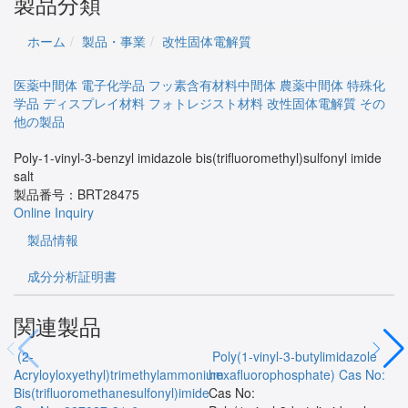
製品分類
ホーム
製品・事業
改性固体電解質
医薬中間体
電子化学品
フッ素含有材料中間体
農薬中間体
特殊化
学品
ディスプレイ材料
フォトレジスト材料
改性固体電解質
その
他の製品
Poly-1-vinyl-3-benzyl imidazole bis(trifluoromethyl)sulfonyl imide
salt
製品番号：
BRT28475
Online Inquiry
製品情報
成分分析証明書
関連製品
(2-
Poly(1-vinyl-3-butylimidazole
Acryloyloxyethyl)trimethylammonium
hexafluorophosphate)
Cas No:
Bis(trifluoromethanesulfonyl)imide
Cas No: