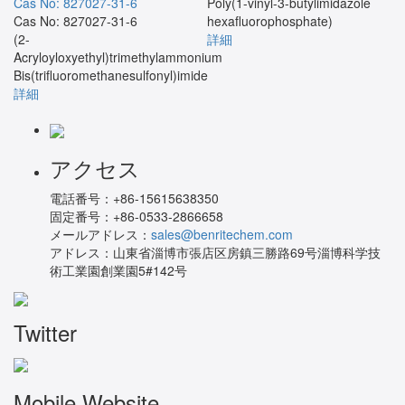
Cas No: 827027-31-6
Poly(1-vinyl-3-butylimidazole
Cas No: 827027-31-6
hexafluorophosphate)
(2-
詳細
Acryloyloxyethyl)trimethylammonium
Bis(trifluoromethanesulfonyl)imide
詳細
アクセス
電話番号：
+86-15615638350
固定番号：
+86-0533-2866658
メールアドレス：
sales@benritechem.com
アドレス：
山東省淄博市張店区房鎮三勝路69号淄博科学技
術工業園創業園5#142号
Twitter
Mobile Website