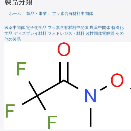
製品分類
ホーム
製品・事業
フッ素含有材料中間体
医薬中間体
電子化学品
フッ素含有材料中間体
農薬中間体
特殊化
学品
ディスプレイ材料
フォトレジスト材料
改性固体電解質
その
他の製品