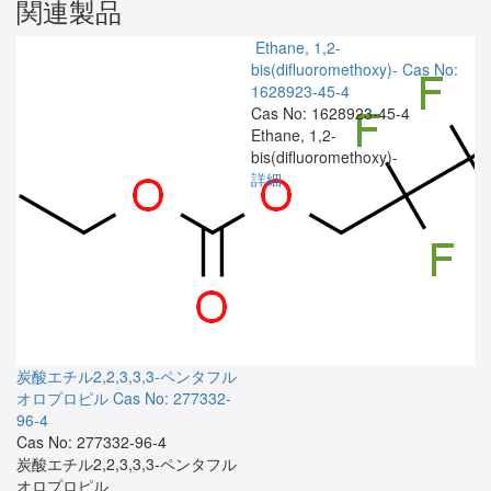
関連製品
Ethane, 1,2-
bis(difluoromethoxy)-
Cas No:
1628923-45-4
Cas No: 1628923-45-4
Ethane, 1,2-
bis(difluoromethoxy)-
詳細
炭酸エチル2,2,3,3,3-ペンタフル
オロプロピル
Cas No: 277332-
96-4
Cas No: 277332-96-4
炭酸エチル2,2,3,3,3-ペンタフル
オロプロピル