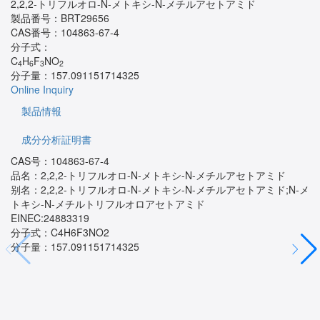
2,2,2-トリフルオロ-N-メトキシ-N-メチルアセトアミド
製品番号：
BRT29656
CAS番号：
104863-67-4
分子式：
C
H
F
NO
4
6
3
2
分子量：
157.091151714325
Online Inquiry
製品情報
成分分析証明書
CAS号：104863-67-4
品名：2,2,2-トリフルオロ-N-メトキシ-N-メチルアセトアミド
别名：2,2,2-トリフルオロ-N-メトキシ-N-メチルアセトアミド;N-メ
トキシ-N-メチルトリフルオロアセトアミド
EINEC:24883319
分子式：C4H6F3NO2
分子量：157.091151714325