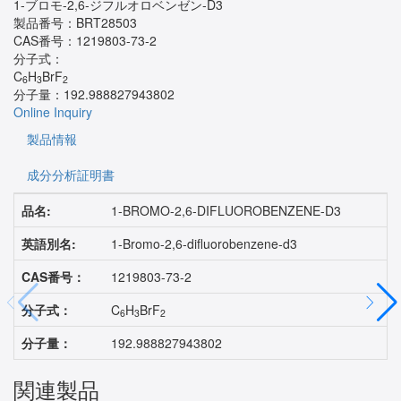
1‐ブロモ‐2,6‐ジフルオロベンゼン‐D3
製品番号：
BRT28503
CAS番号：
1219803-73-2
分子式：
C
H
BrF
6
3
2
分子量：
192.988827943802
Online Inquiry
製品情報
成分分析証明書
品名:
1-BROMO-2,6-DIFLUOROBENZENE-D3
英語別名:
1-Bromo-2,6-difluorobenzene-d3
CAS番号：
1219803-73-2
分子式：
C
H
BrF
6
3
2
分子量：
192.988827943802
関連製品